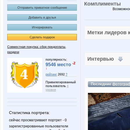
Комплименты
Отправить приватное сообщение
Возможнос
Добавить в друзья
Игнорировать
Метки лидеров
Сделать подарок
Совместная покупка: сбор предоплаты,
раздачи
Интервью
популярность:
-2
9546 место
↓
рейтинг
2692
?
Привилегированный
Последние
фотогра
пользователь
4
уровня
Статистика портрета:
сейчас просматривают портрет - 0
зарегистрированные пользователи