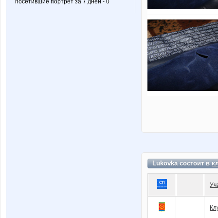
посетившие портрет за 7 дней - 0
Lukovka состоит в
к
Уч
Кл